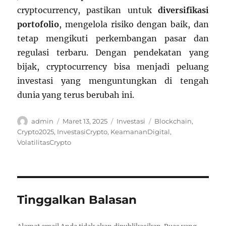
cryptocurrency, pastikan untuk
diversifikasi
portofolio
, mengelola risiko dengan baik, dan
tetap mengikuti perkembangan pasar dan
regulasi terbaru. Dengan pendekatan yang
bijak, cryptocurrency bisa menjadi peluang
investasi yang menguntungkan di tengah
dunia yang terus berubah ini.
Author
Posted
Categories
Tags
admin
Maret 13, 2025
Investasi
Blockchain
,
on
Crypto2025
,
InvestasiCrypto
,
KeamananDigital
,
VolatilitasCrypto
Tinggalkan Balasan