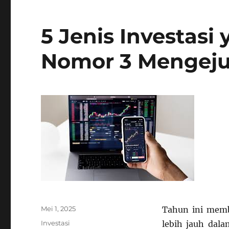
5 Jenis Investasi
Nomor 3 Mengeju
Posted
Mei 1, 2025
Tahun ini memb
on
Categories
Investasi
lebih jauh dala