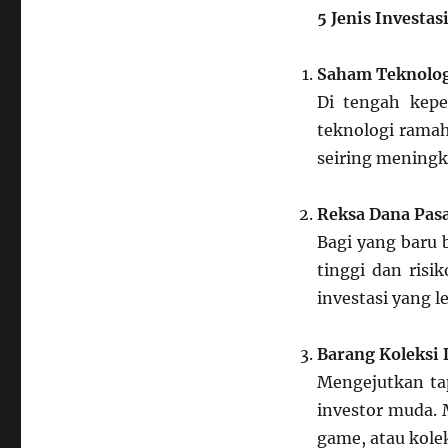
5 Jenis Investa
Saham Teknolog
Di tengah kepe
teknologi ramah
seiring meningk
Reksa Dana Pas
Bagi yang baru b
tinggi dan ris
investasi yang l
Barang Koleksi D
Mengejutkan tap
investor muda. M
game, atau kolek