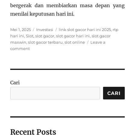
bergerak dan membiarkan masa depan yang
menilai keputusan hari ini.
Posted
Categories
Tags
Mei 1, 2025
Investasi
link slot gacor hari ini 2025
,
rtp
on
hari ini
,
Slot
,
slot gacor
,
slot gacor hari ini
,
slot gacor
maxwin
,
slot gacor terbaru
,
slot online
Leave a
on
comment
5
Jenis
Investasi
yang
Cocok
Cari
Tahun
Ini,
CARI
Nomor
3
Mengejutkan!
Recent Posts