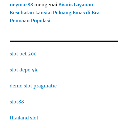
neymar88
mengenai
Bisnis Layanan
Kesehatan Lansia: Peluang Emas di Era
Penuaan Populasi
slot bet 200
slot depo 5k
demo slot pragmatic
slot88
thailand slot