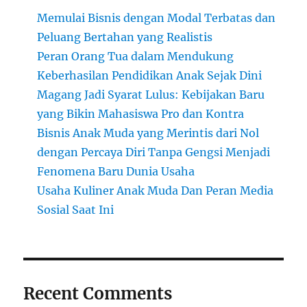
Memulai Bisnis dengan Modal Terbatas dan
Peluang Bertahan yang Realistis
Peran Orang Tua dalam Mendukung
Keberhasilan Pendidikan Anak Sejak Dini
Magang Jadi Syarat Lulus: Kebijakan Baru
yang Bikin Mahasiswa Pro dan Kontra
Bisnis Anak Muda yang Merintis dari Nol
dengan Percaya Diri Tanpa Gengsi Menjadi
Fenomena Baru Dunia Usaha
Usaha Kuliner Anak Muda Dan Peran Media
Sosial Saat Ini
Recent Comments