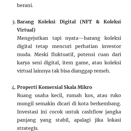
berani.
Barang Koleksi Digital (NFT & Koleksi
Virtual)
Mengejutkan tapi nyata—barang koleksi
digital tetap mencuri perhatian investor
muda. Meski fluktuatif, potensi cuan dari
karya seni digital, item game, atau koleksi
virtual lainnya tak bisa dianggap remeh.
Properti Komersial Skala Mikro
Ruang usaha kecil, rumah kos, atau ruko
mungil semakin dicari di kota berkembang.
Investasi ini cocok untuk cashflow jangka
panjang yang stabil, apalagi jika lokasi
strategis.