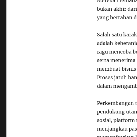
Mereka memahami
bukan akhir dar
yang bertahan 
Salah satu kara
adalah keberani
ragu mencoba be
serta menerima 
membuat bisnis 
Proses jatuh b
dalam mengambi
Perkembangan te
pendukung utam
sosial, platfor
menjangkau pasa