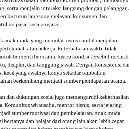
reativitas dalam membuat konten promosi, membangu
ng, serta menjalin interaksi langsung dengan pelanggan.
mereka turun langsung melayani konsumen dan
uhan pasar secara nyata.
yak anak muda yang memulai bisnis sambil menjalani
seperti kuliah atau bekerja. Keterbatasan waktu tidak
ntuk berhenti berusaha. Justru kondisi tersebut melatih
, disiplin, dan tanggung jawab. Dengan konsistensi da
 kecil yang awalnya hanya sekadar tambahan
rlahan berkembang menjadi sumber pendapatan utama.
an dan dukungan sosial juga memengaruhi keberhasilan
. Komunitas wirausaha, mentor bisnis, serta jejaring
jadi sumber motivasi dan pembelajaran. Anak muda
i bertanya dan belajar dari orang lain akan lebih cepat