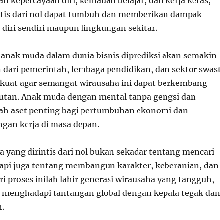
n kepercayaan diri, kemauan belajar, dan kerja keras,
intis dari nol dapat tumbuh dan memberikan dampak
gi diri sendiri maupun lingkungan sekitar.
 anak muda dalam dunia bisnis diprediksi akan semakin
 dari pemerintah, lembaga pendidikan, dan sektor swas
erkuat agar semangat wirausaha ini dapat berkembang
jutan. Anak muda dengan mental tanpa gengsi dan
alah aset penting bagi pertumbuhan ekonomi dan
ngan kerja di masa depan.
a yang dirintis dari nol bukan sekadar tentang mencari
api juga tentang membangun karakter, keberanian, dan
i proses inilah lahir generasi wirausaha yang tangguh,
ap menghadapi tantangan global dengan kepala tegak dan
h.