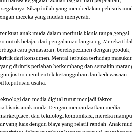
 bahwa kegagalan adalah bagian dari perjalanan,
i segalanya. Sikap inilah yang membedakan pebisnis mu
dengan mereka yang mudah menyerah.
kter kuat anak muda dalam merintis bisnis tanpa gengsi
an untuk belajar dari pengalaman langsung. Mereka tida
rbagai cara pemasaran, bereksperimen dengan produk,
kritik dari konsumen. Mental terbuka terhadap masuka
yang dirintis perlahan berkembang dan semakin matan
angun justru membentuk ketangguhan dan kedewasaan
l keputusan usaha.
knologi dan media digital turut menjadi faktor
a bisnis anak muda. Dengan memanfaatkan media
m marketplace, dan teknologi komunikasi, mereka mampu
r yang luas dengan biaya yang relatif rendah. Anak mu