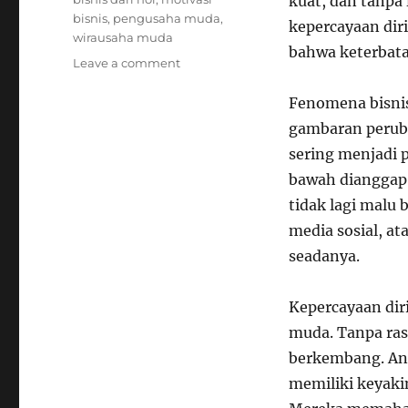
kuat, dan tanpa
bisnis
,
pengusaha muda
,
kepercayaan dir
wirausaha muda
bahwa keterbat
on
Leave a comment
Bisnis
Anak
Fenomena bisnis
Muda
gambaran perubah
yang
sering menjadi 
Merintis
dari
bawah dianggap 
Nol
tidak lagi malu
dengan
media sosial, at
Percaya
Diri
seadanya.
Tanpa
Gengsi
Kepercayaan dir
Menjadi
Fenomena
muda. Tanpa rasa
Baru
berkembang. An
Dunia
memiliki keyaki
Usaha