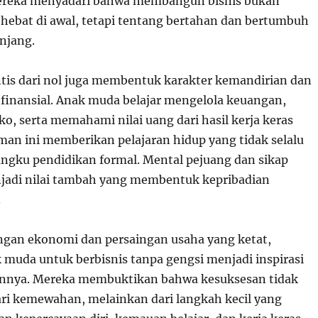
reka menyadari bahwa membangun bisnis bukan
t hebat di awal, tetapi tentang bertahan dan bertumbuh
njang.
intis dari nol juga membentuk karakter kemandirian dan
finansial. Anak muda belajar mengelola keuangan,
o, serta memahami nilai uang dari hasil kerja keras
aman ini memberikan pelajaran hidup yang tidak selalu
angku pendidikan formal. Mental pejuang dan sikap
jadi nilai tambah yang membentuk kepribadian
.
ngan ekonomi dan persaingan usaha yang ketat,
 muda untuk berbisnis tanpa gengsi menjadi inspirasi
ainnya. Mereka membuktikan bahwa kesuksesan tidak
dari kemewahan, melainkan dari langkah kecil yang