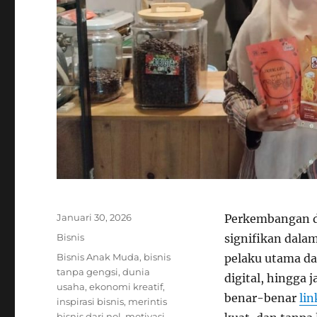
Posted
Januari 30, 2026
Perkembangan d
on
Categories
Bisnis
signifikan dala
Tags
Bisnis Anak Muda
,
bisnis
pelaku utama dal
tanpa gengsi
,
dunia
digital, hingga 
usaha
,
ekonomi kreatif
,
benar-benar
lin
inspirasi bisnis
,
merintis
bisnis dari nol
,
motivasi