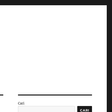
Cari
CARI