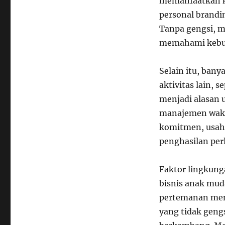
memanfaatkan k
personal brandi
Tanpa gengsi, 
memahami kebut
Selain itu, ban
aktivitas lain, 
menjadi alasan u
manajemen waktu
komitmen, usaha
penghasilan pe
Faktor lingkung
bisnis anak muda
pertemanan men
yang tidak gengs