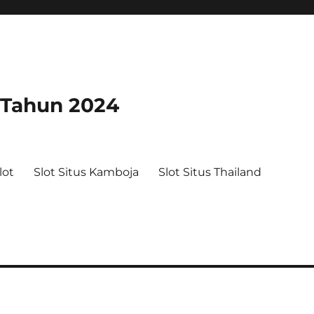
s Tahun 2024
lot
Slot Situs Kamboja
Slot Situs Thailand