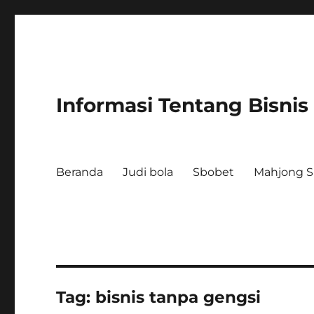
Informasi Tentang Bisni
Beranda
Judi bola
Sbobet
Mahjong S
Tag:
bisnis tanpa gengsi