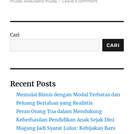
on
muda
,
wirausaha muda
Leave a comment
Bisnis
Anak
Muda
yang
Merintis
Cari
dari
Nol
CARI
dengan
Percaya
Diri
Tanpa
Gengsi
Recent Posts
Menjadi
Fenomena
Memulai Bisnis dengan Modal Terbatas dan
Baru
Dunia
Peluang Bertahan yang Realistis
Usaha
Peran Orang Tua dalam Mendukung
Keberhasilan Pendidikan Anak Sejak Dini
Magang Jadi Syarat Lulus: Kebijakan Baru