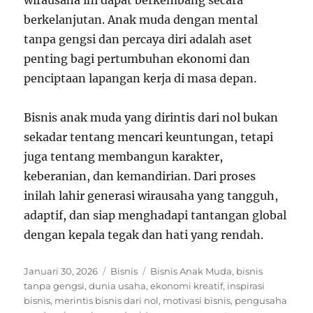
wirausaha ini dapat berkembang secara
berkelanjutan. Anak muda dengan mental
tanpa gengsi dan percaya diri adalah aset
penting bagi pertumbuhan ekonomi dan
penciptaan lapangan kerja di masa depan.
Bisnis anak muda yang dirintis dari nol bukan
sekadar tentang mencari keuntungan, tetapi
juga tentang membangun karakter,
keberanian, dan kemandirian. Dari proses
inilah lahir generasi wirausaha yang tangguh,
adaptif, dan siap menghadapi tantangan global
dengan kepala tegak dan hati yang rendah.
Posted
Categories
Tags
Januari 30, 2026
Bisnis
Bisnis Anak Muda
,
bisnis
on
tanpa gengsi
,
dunia usaha
,
ekonomi kreatif
,
inspirasi
bisnis
,
merintis bisnis dari nol
,
motivasi bisnis
,
pengusaha