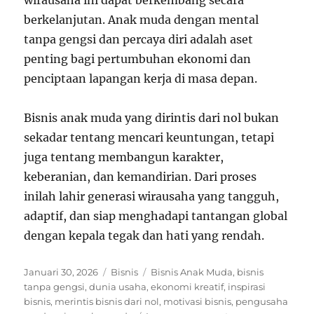
wirausaha ini dapat berkembang secara
berkelanjutan. Anak muda dengan mental
tanpa gengsi dan percaya diri adalah aset
penting bagi pertumbuhan ekonomi dan
penciptaan lapangan kerja di masa depan.
Bisnis anak muda yang dirintis dari nol bukan
sekadar tentang mencari keuntungan, tetapi
juga tentang membangun karakter,
keberanian, dan kemandirian. Dari proses
inilah lahir generasi wirausaha yang tangguh,
adaptif, dan siap menghadapi tantangan global
dengan kepala tegak dan hati yang rendah.
Posted
Categories
Tags
Januari 30, 2026
Bisnis
Bisnis Anak Muda
,
bisnis
on
tanpa gengsi
,
dunia usaha
,
ekonomi kreatif
,
inspirasi
bisnis
,
merintis bisnis dari nol
,
motivasi bisnis
,
pengusaha