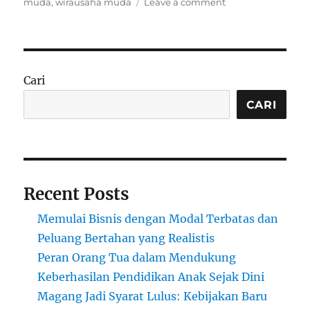
on
muda
,
wirausaha muda
Leave a comment
Bisnis
Anak
Muda
yang
Merintis
Cari
dari
Nol
CARI
dengan
Percaya
Diri
Tanpa
Gengsi
Recent Posts
Menjadi
Fenomena
Memulai Bisnis dengan Modal Terbatas dan
Baru
Dunia
Peluang Bertahan yang Realistis
Usaha
Peran Orang Tua dalam Mendukung
Keberhasilan Pendidikan Anak Sejak Dini
Magang Jadi Syarat Lulus: Kebijakan Baru