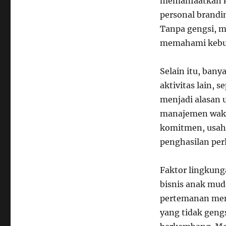
memanfaatkan k
personal brandi
Tanpa gengsi, 
memahami kebut
Selain itu, ban
aktivitas lain, 
menjadi alasan u
manajemen waktu
komitmen, usaha
penghasilan pe
Faktor lingkung
bisnis anak muda
pertemanan men
yang tidak gengs