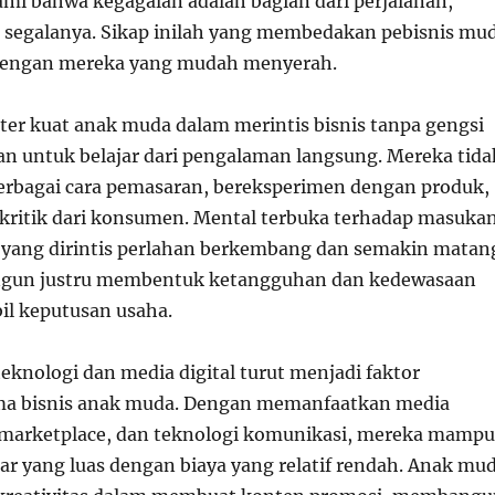
 bahwa kegagalan adalah bagian dari perjalanan,
i segalanya. Sikap inilah yang membedakan pebisnis mu
dengan mereka yang mudah menyerah.
kter kuat anak muda dalam merintis bisnis tanpa gengsi
an untuk belajar dari pengalaman langsung. Mereka tida
rbagai cara pemasaran, bereksperimen dengan produk,
kritik dari konsumen. Mental terbuka terhadap masuka
yang dirintis perlahan berkembang dan semakin matan
angun justru membentuk ketangguhan dan kedewasaan
l keputusan usaha.
knologi dan media digital turut menjadi faktor
a bisnis anak muda. Dengan memanfaatkan media
m marketplace, dan teknologi komunikasi, mereka mampu
r yang luas dengan biaya yang relatif rendah. Anak mu