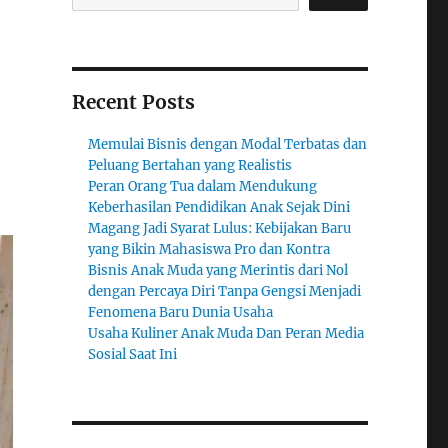
Recent Posts
Memulai Bisnis dengan Modal Terbatas dan
Peluang Bertahan yang Realistis
Peran Orang Tua dalam Mendukung
Keberhasilan Pendidikan Anak Sejak Dini
Magang Jadi Syarat Lulus: Kebijakan Baru
yang Bikin Mahasiswa Pro dan Kontra
Bisnis Anak Muda yang Merintis dari Nol
dengan Percaya Diri Tanpa Gengsi Menjadi
Fenomena Baru Dunia Usaha
Usaha Kuliner Anak Muda Dan Peran Media
Sosial Saat Ini