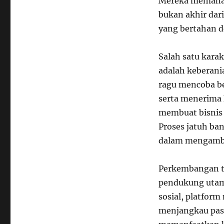
Mereka memahami
bukan akhir dar
yang bertahan 
Salah satu kara
adalah keberani
ragu mencoba be
serta menerima 
membuat bisnis 
Proses jatuh b
dalam mengambi
Perkembangan te
pendukung utam
sosial, platfor
menjangkau pasa