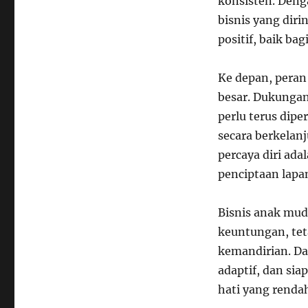
konsisten. Denga
bisnis yang dir
positif, baik ba
Ke depan, peran
besar. Dukungan
perlu terus dip
secara berkelan
percaya diri ad
penciptaan lapa
Bisnis anak mud
keuntungan, tet
kemandirian. Dar
adaptif, dan si
hati yang renda