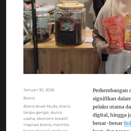
Posted
Januari 30, 2026
Perkembangan d
on
Categories
Bisnis
signifikan dala
Tags
Bisnis Anak Muda
,
bisnis
pelaku utama dal
tanpa gengsi
,
dunia
digital, hingga 
usaha
,
ekonomi kreatif
,
benar-benar
lin
inspirasi bisnis
,
merintis
bisnis dari nol
,
motivasi