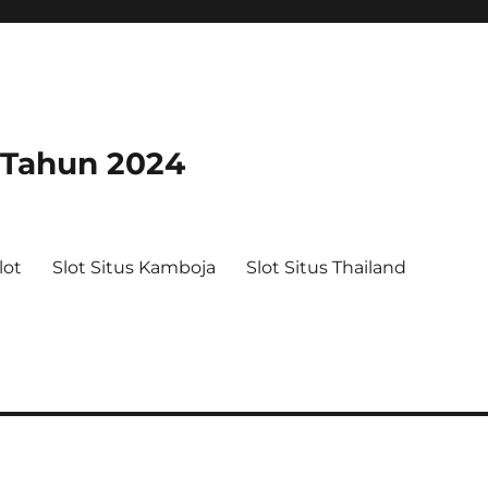
s Tahun 2024
lot
Slot Situs Kamboja
Slot Situs Thailand