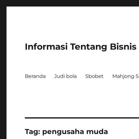
Informasi Tentang Bisni
Beranda
Judi bola
Sbobet
Mahjong S
Tag:
pengusaha muda