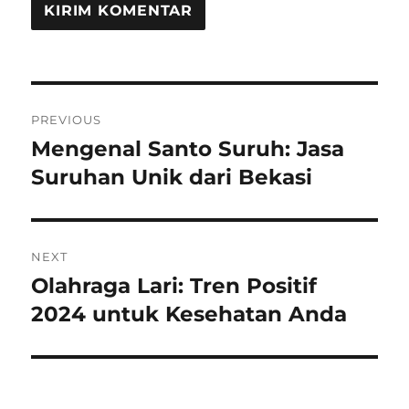
Navigasi
PREVIOUS
pos
Mengenal Santo Suruh: Jasa
Previous
post:
Suruhan Unik dari Bekasi
NEXT
Olahraga Lari: Tren Positif
Next
post:
2024 untuk Kesehatan Anda