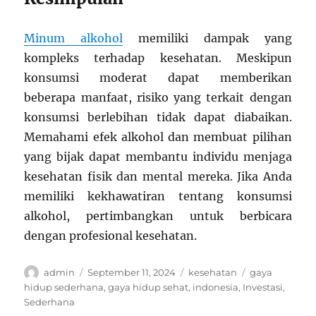
Minum alkohol
memiliki dampak yang
kompleks terhadap kesehatan. Meskipun
konsumsi moderat dapat memberikan
beberapa manfaat, risiko yang terkait dengan
konsumsi berlebihan tidak dapat diabaikan.
Memahami efek alkohol dan membuat pilihan
yang bijak dapat membantu individu menjaga
kesehatan fisik dan mental mereka. Jika Anda
memiliki kekhawatiran tentang konsumsi
alkohol, pertimbangkan untuk berbicara
dengan profesional kesehatan.
Author
Posted
Categories
Tags
admin
September 11, 2024
kesehatan
gaya
on
hidup sederhana
,
gaya hidup sehat
,
indonesia
,
Investasi
,
Sederhana