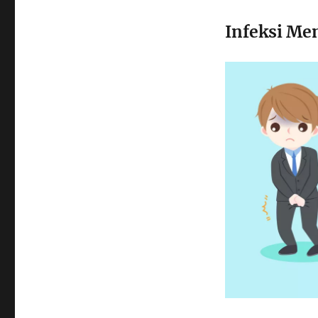
Infeksi Me