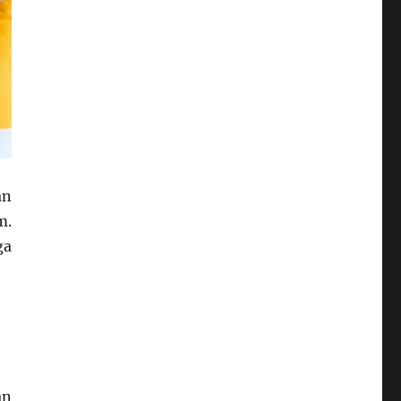
an
m.
ga