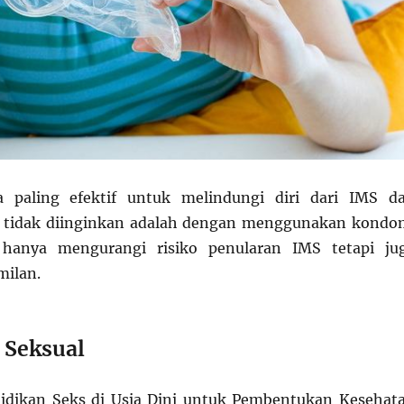
a paling efektif untuk melindungi diri dari IMS d
 tidak diinginkan adalah dengan menggunakan kondo
hanya mengurangi risiko penularan IMS tetapi ju
ilan.
 Seksual