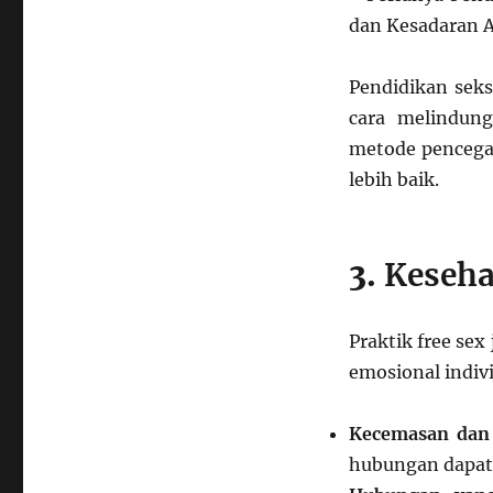
Pendidikan sek
cara melindung
metode pencega
lebih baik.
3.
Keseha
Praktik free se
emosional indiv
Kecemasan dan 
hubungan dapat