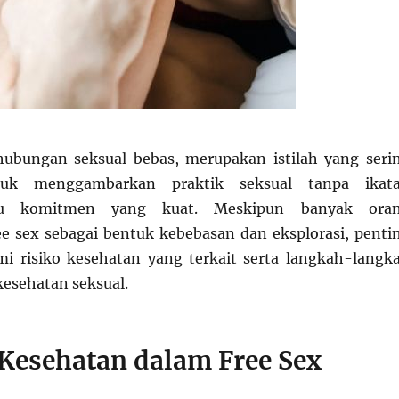
hubungan seksual bebas, merupakan istilah yang seri
tuk menggambarkan praktik seksual tanpa ikat
au komitmen yang kuat. Meskipun banyak ora
 sex sebagai bentuk kebebasan dan eksplorasi, penti
 risiko kesehatan yang terkait serta langkah-langk
esehatan seksual.
 Kesehatan dalam Free Sex