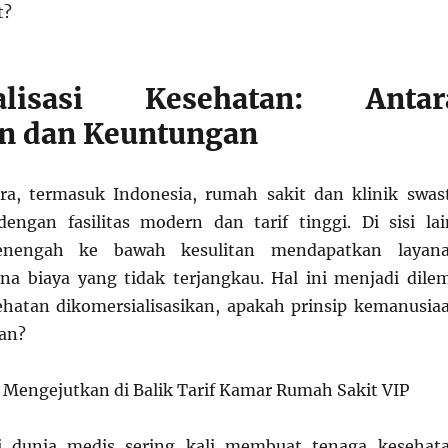
t?
alisasi Kesehatan: Antar
n dan Keuntungan
ra, termasuk Indonesia, rumah sakit dan klinik swas
ngan fasilitas modern dan tarif tinggi. Di sisi lai
enengah ke bawah kesulitan mendapatkan layan
ena biaya yang tidak terjangkau. Hal ini menjadi dile
sehatan dikomersialisasikan, apakah prinsip kemanusia
an?
a Mengejutkan di Balik Tarif Kamar Rumah Sakit VIP
i dunia medis sering kali membuat tenaga kesehat