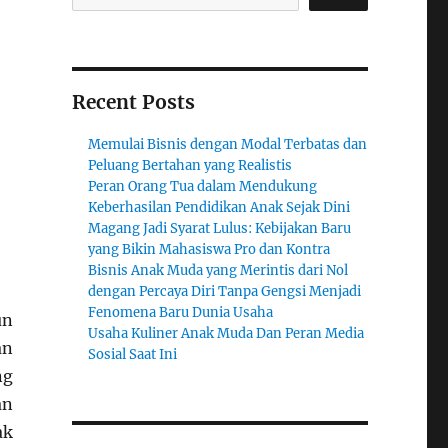
Recent Posts
Memulai Bisnis dengan Modal Terbatas dan
Peluang Bertahan yang Realistis
Peran Orang Tua dalam Mendukung
Keberhasilan Pendidikan Anak Sejak Dini
Magang Jadi Syarat Lulus: Kebijakan Baru
yang Bikin Mahasiswa Pro dan Kontra
Bisnis Anak Muda yang Merintis dari Nol
dengan Percaya Diri Tanpa Gengsi Menjadi
Fenomena Baru Dunia Usaha
un
Usaha Kuliner Anak Muda Dan Peran Media
an
Sosial Saat Ini
ng
an
ak