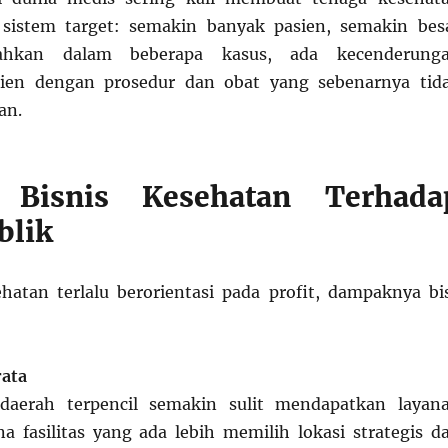
 sistem target: semakin banyak pasien, semakin bes
ahkan dalam beberapa kasus, ada kecenderung
ien dengan prosedur dan obat yang sebenarnya tid
an.
Bisnis Kesehatan Terhada
blik
ehatan terlalu berorientasi pada profit, dampaknya bi
rata
daerah terpencil semakin sulit mendapatkan layan
a fasilitas yang ada lebih memilih lokasi strategis d