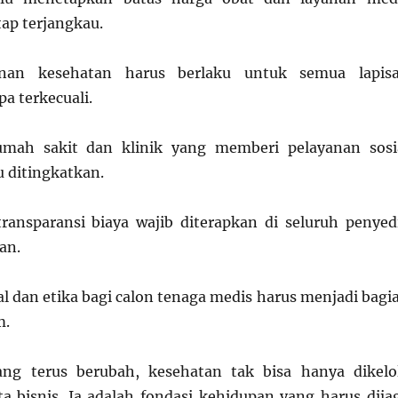
tap terjangkau.
anan kesehatan harus berlaku untuk semua lapis
a terkecuali.
rumah sakit dan klinik yang memberi pelayanan sosi
lu ditingkatkan.
transparansi biaya wajib diterapkan di seluruh penyed
an.
l dan etika bagi calon tenaga medis harus menjadi bagi
m.
ng terus berubah, kesehatan tak bisa hanya dikelo
 bisnis. Ia adalah fondasi kehidupan yang harus dija