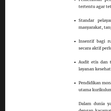
tertentu agar te
Standar pelay
masyarakat, tanp
Insentif bagi 
secara aktif per
Audit etis dan 
layanan kesehat
Pendidikan mora
utama kurikulu
Dalam dunia ya
dengan kacamata