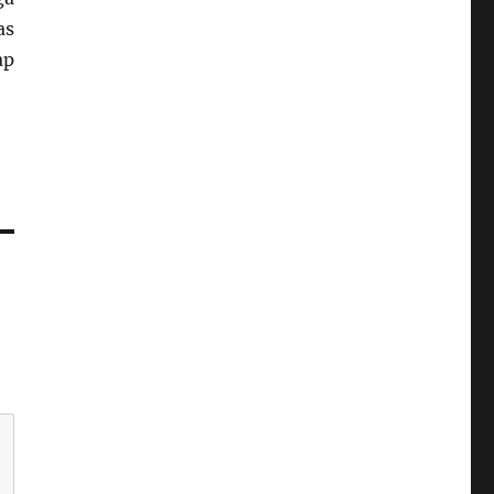
as
ap