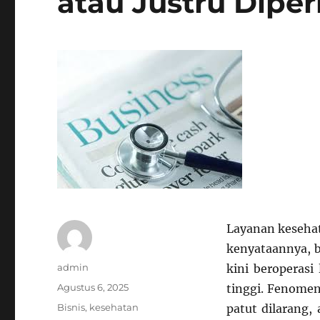
atau Justru Diper
Layanan kesehat
kenyataannya, 
Author
admin
kini beroperasi
Posted
Agustus 6, 2025
tinggi. Fenomen
on
Categories
Bisnis
,
kesehatan
patut dilarang, 