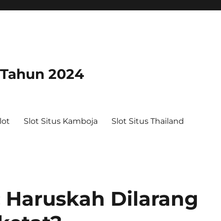
s Tahun 2024
lot
Slot Situs Kamboja
Slot Situs Thailand
: Haruskah Dilarang