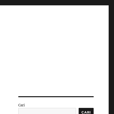
Cari
CARI