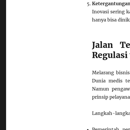
Ketergantungan
Inovasi sering k
hanya bisa dinik
Jalan T
Regulasi
Melarang bisnis
Dunia medis te
Namun pengawas
prinsip pelayana
Langkah-langkah
Pemerintah pe