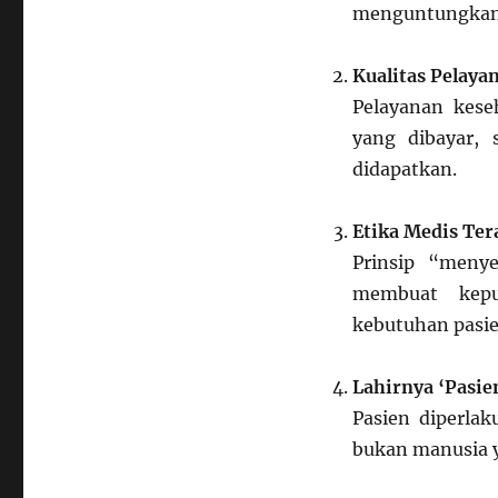
menguntungkan 
Kualitas Pelay
Pelayanan kese
yang dibayar, 
didapatkan.
Etika Medis Te
Prinsip “menye
membuat kepu
kebutuhan pasie
Lahirnya ‘Pasi
Pasien diperla
bukan manusia 