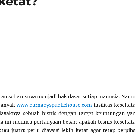
ketat?
an seharusnya menjadi hak dasar setiap manusia. Nam
banyak
www.barnabyspublichouse.com
fasilitas kesehat
 layaknya sebuah bisnis dengan target keuntungan ya
a ini memicu pertanyaan besar: apakah bisnis kesehat
atau justru perlu diawasi lebih ketat agar tetap berpih