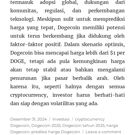
termasuk adopsi global, dukungan dari
komunitas, regulasi, dan perkembangan
teknologi. Meskipun sulit untuk memprediksi
harga yang tepat, Dogecoin memiliki potensi
untuk terus berkembang jika didukung oleh
faktor-faktor positif. Dalam skenario optimis,
Dogecoin bisa mencapai harga lebih dari $1 per
DOGE, tetapi ada pula kemungkinan harga
akan tetap stabil atau bahkan mengalami
penurunan jika pasar berbalik arah. Oleh
karena itu, seperti halnya dengan semua
cryptocurrency, investor harus berhati-hati
dan siap dengan volatilitas yang ada.
Posted
Categories
Tags
Desember 31, 2024
Investasi
cryptocurrency
on
Dogecoin
,
Dogecoin 2025
,
Dogecoin tahun 2025
,
harga
on
Dogecoin
,
prediksi harga Dogecoin
Leave a comment