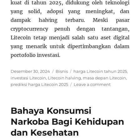
kuat di tahun 2025, didukung oleh teknologi
yang solid, adopsi yang meningkat, dan
dampak halving terbaru. Meski pasar
cryptocurrency penuh dengan tantangan,
Litecoin tetap menjadi salah satu aset digital
yang menarik untuk dipertimbangkan dalam
portofolio investasi.
Posted
Categories
Tags
Desember 30, 2024
Bisnis
harga Litecoin tahun 2025
,
on
investasi Litecoin
,
Litecoin halving
,
masa depan Litecoin
,
on
prediksi harga Litecoin 2025
Leave a comment
Prediksi
Harga
Litecoin
Bahaya Konsumsi
di
Tahun
Narkoba Bagi Kehidupan
2025:
dan Kesehatan
Peluang
dan