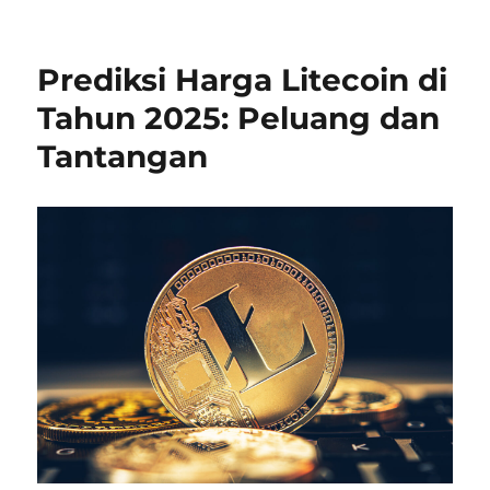
Prediks
Harga
Dogec
Prediksi Harga Litecoin di
di
Tahun
Tahun 2025: Peluang dan
2025:
Tantangan
Apa
yang
Dapat
Dihara