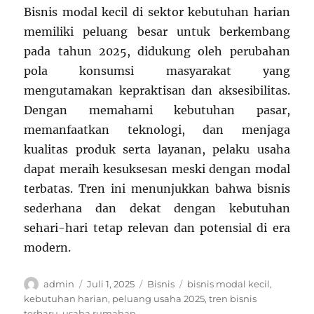
Bisnis modal kecil di sektor kebutuhan harian
memiliki peluang besar untuk berkembang
pada tahun 2025, didukung oleh perubahan
pola konsumsi masyarakat yang
mengutamakan kepraktisan dan aksesibilitas.
Dengan memahami kebutuhan pasar,
memanfaatkan teknologi, dan menjaga
kualitas produk serta layanan, pelaku usaha
dapat meraih kesuksesan meski dengan modal
terbatas. Tren ini menunjukkan bahwa bisnis
sederhana dan dekat dengan kebutuhan
sehari-hari tetap relevan dan potensial di era
modern.
Author
Posted
Categories
Tags
admin
Juli 1, 2025
Bisnis
bisnis modal kecil
,
on
kebutuhan harian
,
peluang usaha 2025
,
tren bisnis
terbaru
,
usaha rumahan