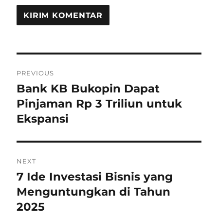
Navigasi
PREVIOUS
pos
Bank KB Bukopin Dapat
Previous
post:
Pinjaman Rp 3 Triliun untuk
Ekspansi
NEXT
7 Ide Investasi Bisnis yang
Next
post:
Menguntungkan di Tahun
2025