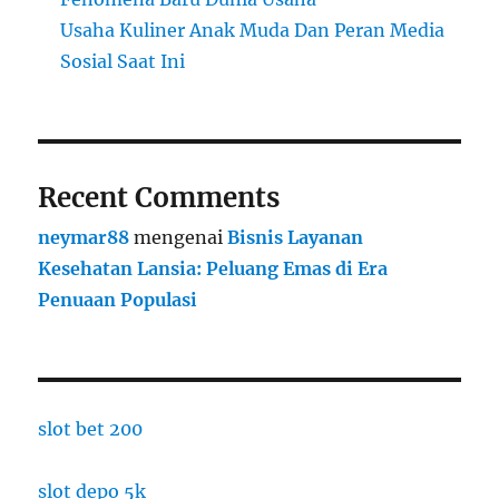
Usaha Kuliner Anak Muda Dan Peran Media
Sosial Saat Ini
Recent Comments
neymar88
mengenai
Bisnis Layanan
Kesehatan Lansia: Peluang Emas di Era
Penuaan Populasi
slot bet 200
slot depo 5k