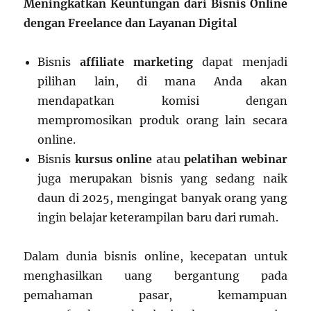
Meningkatkan Keuntungan dari Bisnis Online
dengan Freelance dan Layanan Digital
Bisnis
affiliate marketing
dapat menjadi
pilihan lain, di mana Anda akan
mendapatkan komisi dengan
mempromosikan produk orang lain secara
online.
Bisnis
kursus online
atau
pelatihan webinar
juga merupakan bisnis yang sedang naik
daun di 2025, mengingat banyak orang yang
ingin belajar keterampilan baru dari rumah.
Dalam dunia bisnis online, kecepatan untuk
menghasilkan uang bergantung pada
pemahaman pasar, kemampuan