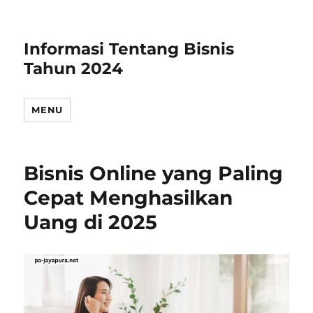
Informasi Tentang Bisnis
Tahun 2024
MENU
Bisnis Online yang Paling
Cepat Menghasilkan
Uang di 2025