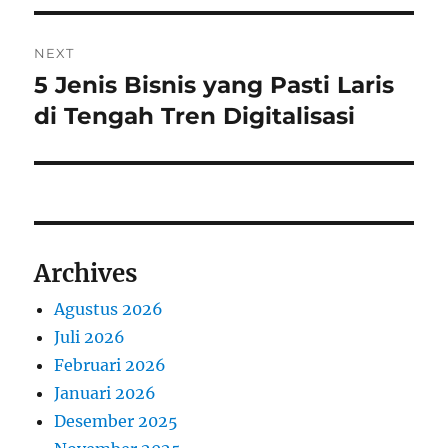
NEXT
5 Jenis Bisnis yang Pasti Laris
Next
post:
di Tengah Tren Digitalisasi
Archives
Agustus 2026
Juli 2026
Februari 2026
Januari 2026
Desember 2025