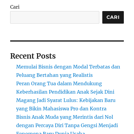
Cari
CARI
Recent Posts
Memulai Bisnis dengan Modal Terbatas dan
Peluang Bertahan yang Realistis
Peran Orang Tua dalam Mendukung
Keberhasilan Pendidikan Anak Sejak Dini
Magang Jadi Syarat Lulus: Kebijakan Baru
yang Bikin Mahasiswa Pro dan Kontra
Bisnis Anak Muda yang Merintis dari Nol
dengan Percaya Diri Tanpa Gengsi Menjadi
Fenomena Baru Dunia Usaha