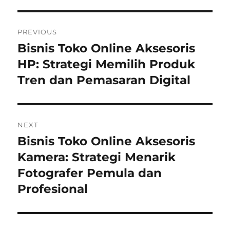
Navigasi
PREVIOUS
pos
Bisnis Toko Online Aksesoris
Previous
post:
HP: Strategi Memilih Produk
Tren dan Pemasaran Digital
NEXT
Bisnis Toko Online Aksesoris
Next
post:
Kamera: Strategi Menarik
Fotografer Pemula dan
Profesional