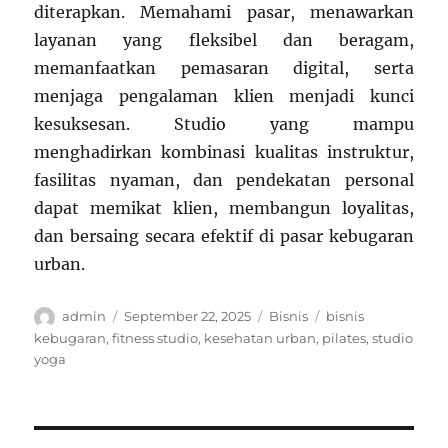
diterapkan. Memahami pasar, menawarkan
layanan yang fleksibel dan beragam,
memanfaatkan pemasaran digital, serta
menjaga pengalaman klien menjadi kunci
kesuksesan. Studio yang mampu
menghadirkan kombinasi kualitas instruktur,
fasilitas nyaman, dan pendekatan personal
dapat memikat klien, membangun loyalitas,
dan bersaing secara efektif di pasar kebugaran
urban.
Author
Posted
Categories
Tags
admin
September 22, 2025
Bisnis
bisnis
on
kebugaran
,
fitness studio
,
kesehatan urban
,
pilates
,
studio
yoga