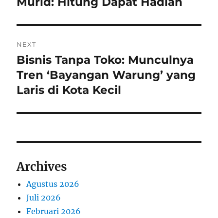
Murid: Hitung Dapat Hadiah
NEXT
Bisnis Tanpa Toko: Munculnya
Next
post:
Tren ‘Bayangan Warung’ yang
Laris di Kota Kecil
Archives
Agustus 2026
Juli 2026
Februari 2026