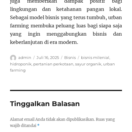
juga memberikan dampak positif bagi
lingkungan dan ketahanan pangan lokal.
Sebagai model bisnis yang terus tumbuh, urban
farming membuka peluang luas bagi siapa saja
yang ingin menggabungkan bisnis dan
keberlanjutan di era modern.
Author
Posted
Categories
Tags
admin
Juli 16, 2025
Bisnis
bisnis milenial
,
on
hidroponik
,
pertanian perkotaan
,
sayur organik
,
urban
farming
Tinggalkan Balasan
Alamat email Anda tidak akan dipublikasikan.
Ruas yang
wajib ditandai
*