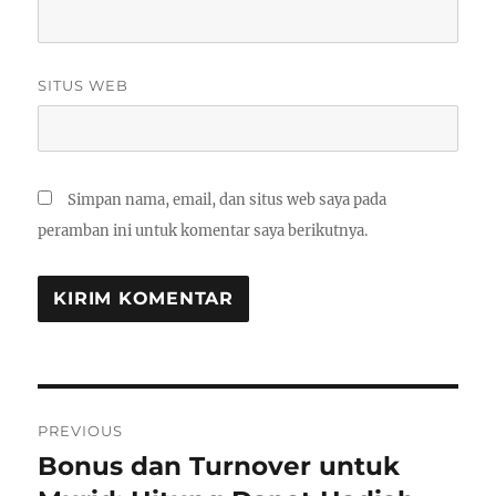
SITUS WEB
Simpan nama, email, dan situs web saya pada
peramban ini untuk komentar saya berikutnya.
Navigasi
PREVIOUS
pos
Bonus dan Turnover untuk
Previous
post: