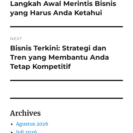
pos
Langkah Awal Merintis Bisnis
Previous
post:
yang Harus Anda Ketahui
NEXT
Bisnis Terkini: Strategi dan
Next
post:
Tren yang Membantu Anda
Tetap Kompetitif
Archives
Agustus 2026
Juli 2026