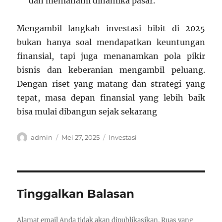
dan memahami dinamika pasar.
Mengambil langkah investasi bibit di 2025
bukan hanya soal mendapatkan keuntungan
finansial, tapi juga menanamkan pola pikir
bisnis dan keberanian mengambil peluang.
Dengan riset yang matang dan strategi yang
tepat, masa depan finansial yang lebih baik
bisa mulai dibangun sejak sekarang
Author
Posted
Categories
admin
Mei 27, 2025
Investasi
on
Tinggalkan Balasan
Alamat email Anda tidak akan dipublikasikan.
Ruas yang