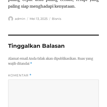
paling siap menghadapi kenyataan.
Author
Posted
Categories
admin
Mei 13, 2025
Bisnis
on
Tinggalkan Balasan
Alamat email Anda tidak akan dipublikasikan.
Ruas yang
wajib ditandai
*
KOMENTAR
*