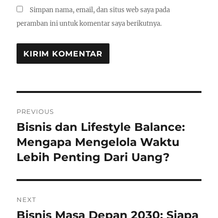
Simpan nama, email, dan situs web saya pada
peramban ini untuk komentar saya berikutnya.
Navigasi
PREVIOUS
pos
Bisnis dan Lifestyle Balance:
Previous
post:
Mengapa Mengelola Waktu
Lebih Penting Dari Uang?
NEXT
Bisnis Masa Depan 2030: Siapa
Next