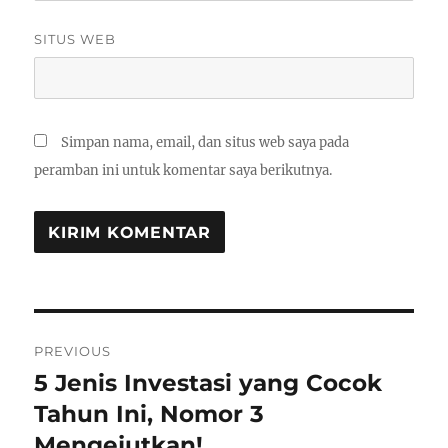
SITUS WEB
Simpan nama, email, dan situs web saya pada
peramban ini untuk komentar saya berikutnya.
Navigasi
PREVIOUS
pos
5 Jenis Investasi yang Cocok
Previous
post:
Tahun Ini, Nomor 3
Mengejutkan!