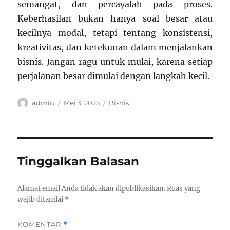
semangat, dan percayalah pada proses.
Keberhasilan bukan hanya soal besar atau
kecilnya modal, tetapi tentang konsistensi,
kreativitas, dan ketekunan dalam menjalankan
bisnis. Jangan ragu untuk mulai, karena setiap
perjalanan besar dimulai dengan langkah kecil.
Author
Posted
Categories
admin
Mei 3, 2025
Bisnis
on
Tinggalkan Balasan
Alamat email Anda tidak akan dipublikasikan.
Ruas yang
wajib ditandai
*
KOMENTAR
*