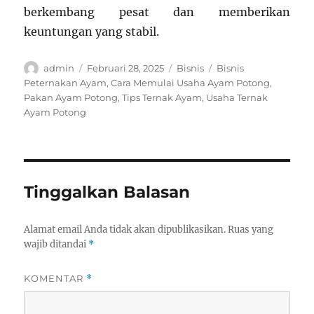
berkembang pesat dan memberikan
keuntungan yang stabil.
Author
Posted
Categories
Tags
admin
Februari 28, 2025
Bisnis
Bisnis
on
Peternakan Ayam
,
Cara Memulai Usaha Ayam Potong
,
Pakan Ayam Potong
,
Tips Ternak Ayam
,
Usaha Ternak
Ayam Potong
Tinggalkan Balasan
Alamat email Anda tidak akan dipublikasikan.
Ruas yang
wajib ditandai
*
KOMENTAR
*